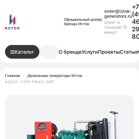
+7
order@istok-
(4
generators.ru
Официальный дилер
4
ответ в
бренда Исток
течение 15
29
минут
8
Каталог
О бренде
Услуги
Проекты
Статьи
Главная
•
Дизельные генераторы Исток
•
АД65С-Т400-РМ45 с АВР