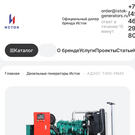
+7
order@istok-
(4
generators.ru
Официальный дилер
4
ответ в
бренда Исток
течение 15
29
минут
8
Каталог
О бренде
Услуги
Проекты
Статьи
Главная
•
Дизельные генераторы Исток
•
АД30С-Т400-РМ45