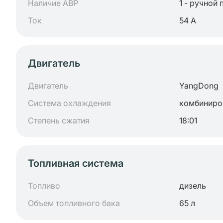
Наличие АВР
1 - ручной 
Ток
54 А
Двигатель
Двигатель
YangDong
Система охлаждения
комбиниро
Степень сжатия
18:01
Топливная система
Топливо
дизель
Объем топливного бака
65 л