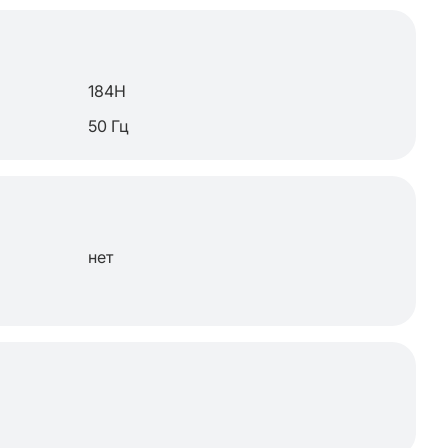
184H
50 Гц
нет