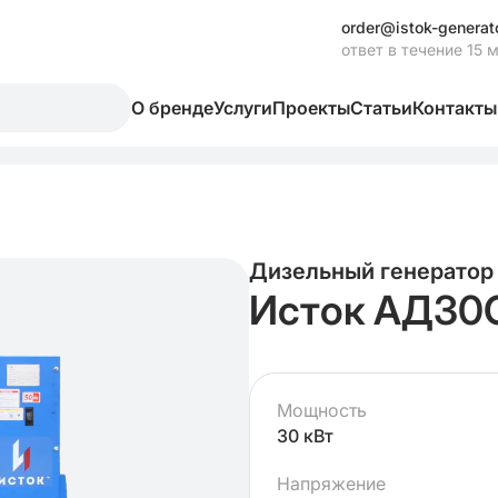
order@istok-generato
ответ в течение 15 
О бренде
Услуги
Проекты
Статьи
Контакты
Дизельный генератор
Исток АД30
Мощность
30 кВт
Напряжение