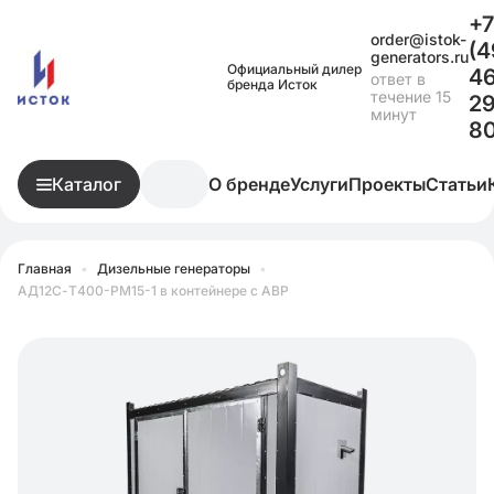
+7
order@istok-
(4
generators.ru
Официальный дилер
4
ответ в
бренда Исток
течение 15
29
минут
8
Каталог
О бренде
Услуги
Проекты
Статьи
Главная
•
Дизельные генераторы
•
АД12С-Т400-РМ15-1 в контейнере с АВР